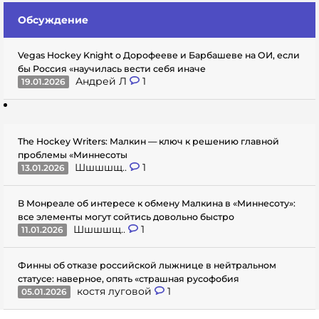
Обсуждение
Vegas Hockey Knight о Дорофееве и Барбашеве на ОИ, если
бы Россия «научилась вести себя иначе
Андрей Л
1
19.01.2026
The Hockey Writers: Малкин — ключ к решению главной
проблемы «Миннесоты
Шшшшщ..
1
13.01.2026
В Монреале об интересе к обмену Малкина в «Миннесоту»:
все элементы могут сойтись довольно быстро
Шшшшщ..
1
11.01.2026
Финны об отказе российской лыжнице в нейтральном
статусе: наверное, опять «страшная русофобия
костя луговой
1
05.01.2026