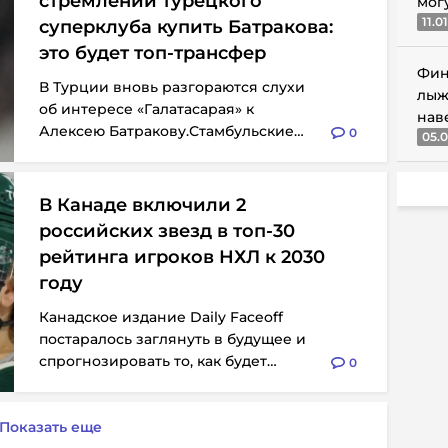
стремлении турецкого
мог
11.0
суперклуба купить Батракова:
это будет топ-трансфер
Фин
В Турции вновь разгораются слухи
лыж
об интересе «Галатасарая» к
нав
Алексею Батракову.Стамбульские
0
05.0
журналисты активно сообщают о...
В Канаде включили 2
российских звезд в топ-30
рейтинга игроков НХЛ к 2030
году
Канадское издание Daily Faceoff
постаралось заглянуть в будущее и
спрогнозировать то, как будет
0
выглядеть топ-30...
Показать еще