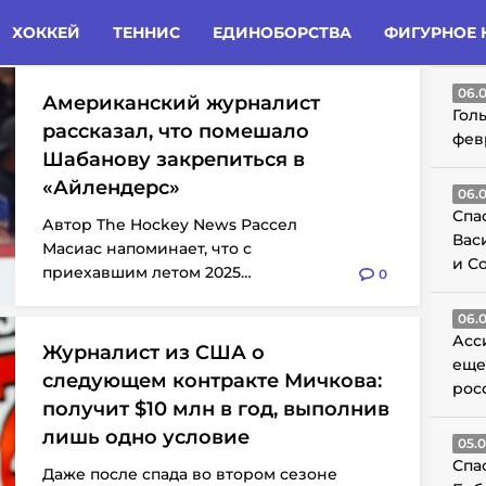
татьи
Комменты
Новости
ХОККЕЙ
ТЕННИС
ЕДИНОБОРСТВА
ФИГУРНОЕ 
ГО
06.
Американский журналист
Гол
рассказал, что помешало
фев
Шабанову закрепиться в
«Айлендерс»
06.
Спа
Автор The Hockey News Рассел
Вас
Масиас напоминает, что с
и С
приехавшим летом 2025
0
года Максимом Шабановым в
«Айлендерс»...
06.
Асс
Журналист из США о
еще
следующем контракте Мичкова:
рос
получит $10 млн в год, выполнив
лишь одно условие
05.
Спа
Даже после спада во втором сезоне