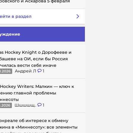
ровского и Аскарова 5 февраля
ейти в раздел
уждение
as Hockey Knight о Дорофееве и
башеве на ОИ, если бы Россия
училась вести себя иначе
Андрей Л
1
1.2026
 Hockey Writers: Малкин — ключ к
ению главной проблемы
ннесоты
Шшшшщ..
1
1.2026
онреале об интересе к обмену
кина в «Миннесоту»: все элементы