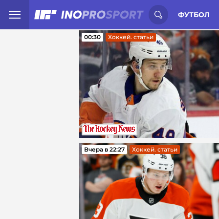
Иностранцы о спорте России:
С
ФУТБОЛ
00:30
Хоккей. статьи
Вчера в 22:27
Хоккей. статьи