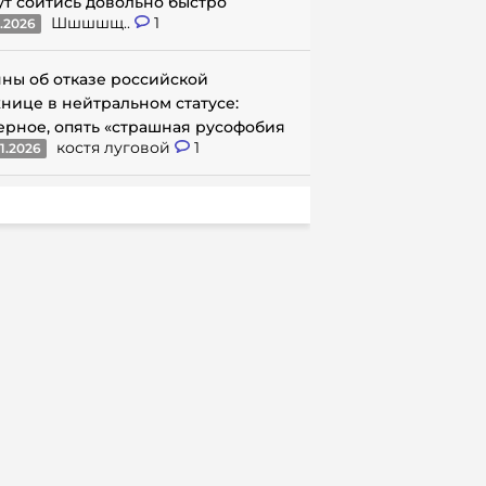
ут сойтись довольно быстро
Шшшшщ..
1
1.2026
ны об отказе российской
нице в нейтральном статусе:
ерное, опять «страшная русофобия
костя луговой
1
1.2026