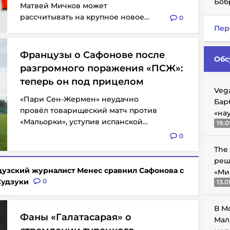
Боб
Матвей Мичков может
рассчитывать на крупное новое
0
соглашение.Как пишет автор...
Пер
Французы о Сафонове после
Обс
разгромного поражения «ПСЖ»:
теперь он под прицелом
Veg
«Пари Сен-Жермен» неудачно
Бар
провёл товарищеский матч против
«на
«Мальорки», уступив испанской
19.0
команде со счётом 0:3. Российский...
0
The
реш
узский журналист Менес сравнил Сафонова с
«Ми
Судзуки
0
13.0
В М
Фаны «Галатасарая» о
Мал