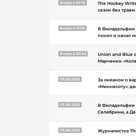
Вчера в 06:16
The Hockey Writ
сезон без травм
Вчера в 01:56
В Филадельфии 
понял и начал м
Вчера в 00:44
Union and Blue 
Марченко: «Кола
05.08.2026
За океаном о ва
«Миннесоту»: д
05.08.2026
В Филадельфии 
Селебрини, а Д
05.08.2026
Журналистка Th