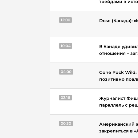
трейдами в ист
12:00
Dose (Канада): 
10:04
В Канаде удивил
отношения – заг
04:00
Gone Puck Wild:
позитивно повл
02:16
Журналист Фишл
параллель с ре
00:30
Американский ж
закрепиться в 