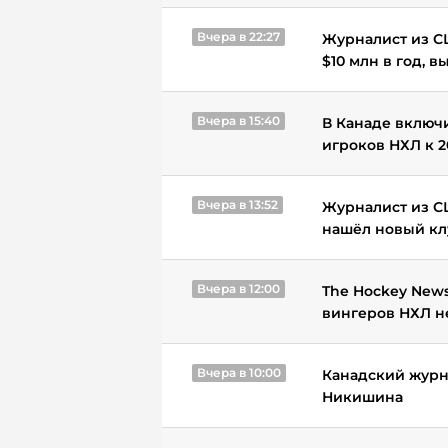
Вчера в 22:27
Журналист из С
$10 млн в год, 
Вчера в 15:40
В Канаде включи
игроков НХЛ к 2
Вчера в 13:52
Журналист из СШ
нашёл новый кл
Вчера в 12:00
The Hockey News
вингеров НХЛ н
Вчера в 10:00
Канадский журн
Никишина