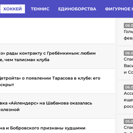
татьи
Комменты
Новости
ХОККЕЙ
ТЕННИС
ЕДИНОБОРСТВА
ФИГУРНОЕ 
ГО
06.
Гол
фев
з» рады контракту с Гребёнкиным: любим
06.
Спа
, чем талисман клуба
Вас
и С
етройта» о появлении Тарасова в клубе: его
аскрыт
06.
Асс
еще
авка «Айлендерс» на Шабанова оказалась
рос
полезной
05.
Спа
а и Бобровского признаны худшими