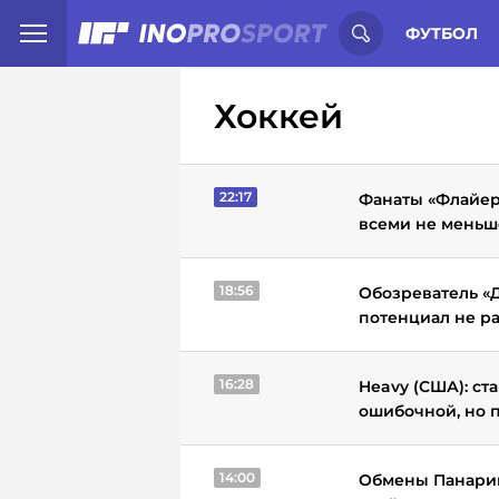
Иностранцы о спорте России:
С
ФУТБОЛ
Хоккей
22:17
Фанаты «Флайер
всеми не меньше
18:56
Обозреватель «Д
потенциал не р
16:28
Heavy (США): ст
ошибочной, но 
14:00
Обмены Панарин