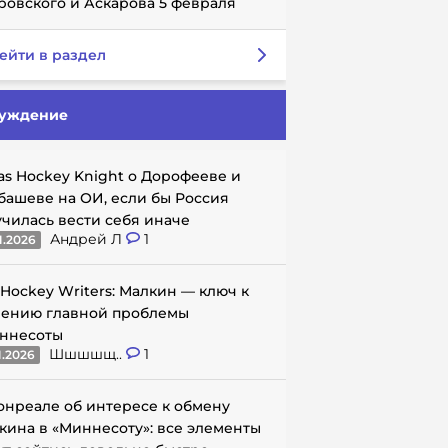
ровского и Аскарова 5 февраля
ейти в раздел
уждение
as Hockey Knight о Дорофееве и
башеве на ОИ, если бы Россия
училась вести себя иначе
Андрей Л
1
1.2026
 Hockey Writers: Малкин — ключ к
ению главной проблемы
ннесоты
Шшшшщ..
1
1.2026
онреале об интересе к обмену
кина в «Миннесоту»: все элементы