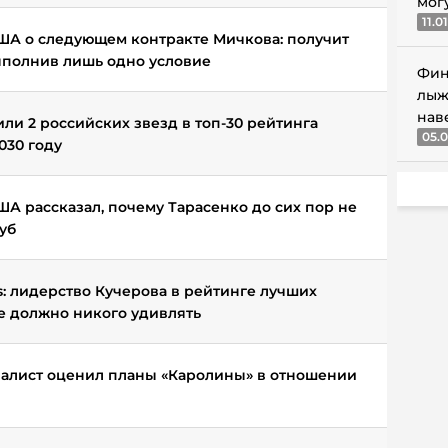
мог
11.0
ША о следующем контракте Мичкова: получит
выполнив лишь одно условие
Фин
лыж
нав
ли 2 российских звезд в топ-30 рейтинга
05.0
030 году
А рассказал, почему Тарасенко до сих пор не
уб
: лидерство Кучерова в рейтинге лучших
е должно никого удивлять
алист оценил планы «Каролины» в отношении