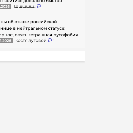
ут сойтись довольно быстро
Шшшшщ..
1
1.2026
ны об отказе российской
нице в нейтральном статусе:
ерное, опять «страшная русофобия
костя луговой
1
1.2026