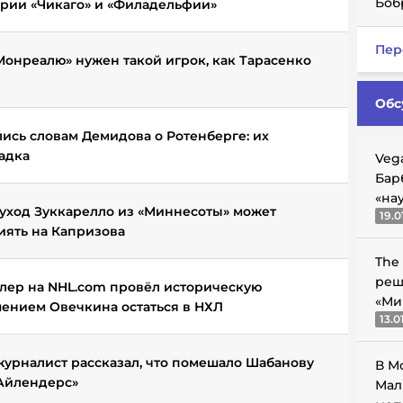
Боб
ории «Чикаго» и «Филадельфии»
Пер
«Монреалю» нужен такой игрок, как Тарасенко
Обс
ись словам Демидова о Ротенберге: их
адка
Veg
Бар
«на
 уход Зуккарелло из «Миннесоты» может
19.0
иять на Капризова
The
реш
ер на NHL.com провёл историческую
«Ми
шением Овечкина остаться в НХЛ
13.0
урналист рассказал, что помешало Шабанову
В М
«Айлендерс»
Мал