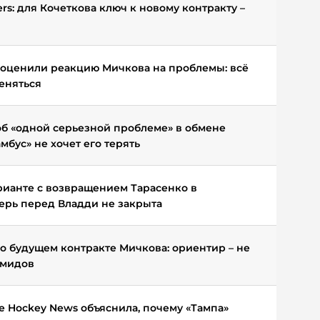
ers: для Кочеткова ключ к новому контракту –
оценили реакцию Мичкова на проблемы: всё
еняться
об «одной серьезной проблеме» в обмене
мбус» не хочет его терять
рианте с возвращением Тарасенко в
верь перед Владди не закрыта
о будущем контракте Мичкова: ориентир – не
емидов
e Hockey News объяснила, почему «Тампа»