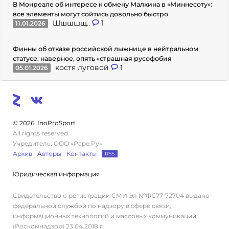
В Монреале об интересе к обмену Малкина в «Миннесоту»:
все элементы могут сойтись довольно быстро
Шшшшщ..
1
11.01.2026
Финны об отказе российской лыжнице в нейтральном
статусе: наверное, опять «страшная русофобия
костя луговой
1
05.01.2026
© 2026. InoProSport
All rights reserved.
Учредитель: ООО «Раре.Ру»
Архив
Авторы
Контакты
RSS
Юридическая информация
Свидетельство о регистрации СМИ Эл №ФС77-72704 выдано
федеральной службой по надзору в сфере связи,
информационных технологий и массовых коммуникаций
(Роскомнадзор) 23.04.2018 г.