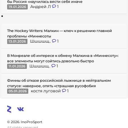
бы Россия «научилась вести себя иначе
Андрей Л
1
19.01.2026
The Hockey Writers: Малкин — ключ к решению главной
проблемы «Миннесоты
Шшшшщ..
1
13.01.2026
В Монреале об интересе к обмену Малкина в «Миннесоту»:
все элементы могут сойтись довольно быстро
Шшшшщ..
1
11.01.2026
Финны об отказе российской лыжнице в нейтральном
статусе: наверное, опять «страшная русофобия
костя луговой
1
05.01.2026
© 2026. InoProSport
All rights reserved.