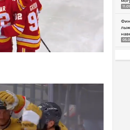
мог
11.0
Фин
лыж
нав
05.0