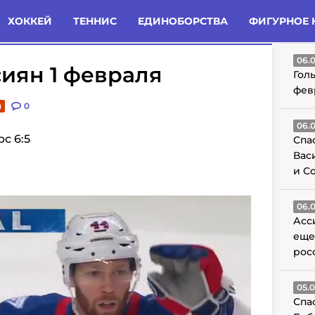
татьи
Комменты
Новости
ХОККЕЙ
ТЕННИС
ЕДИНОБОРСТВА
ФИГУРНОЕ 
ГО
06.
сиян 1 февраля
Гол
фев
и
0
06.
рс 6:5
Спа
Вас
и С
06.
Асс
еще
рос
05.
Спа