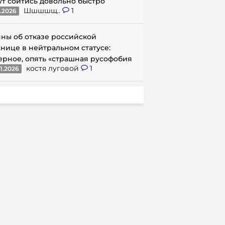
ут сойтись довольно быстро
Шшшшщ..
1
1.2026
ны об отказе российской
нице в нейтральном статусе:
ерное, опять «страшная русофобия
костя луговой
1
1.2026