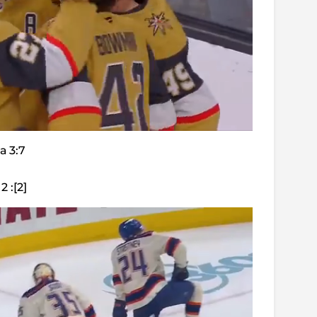
а 3:7
 :[2]