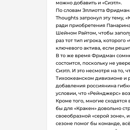
можно добавить и «Сиэтл».
По словам Эллиотта Фридмана
Thoughts
затронул эту тему, 
ради приобретения Панарина:
Шейном Райтом, чтобы заполу
раз тот тип игрока, которого 
ключевого актива, если решит
В то же время Фридман сомнев
состоится, поскольку не увер
Сиэтл. И это несмотря на то, 
Тихоокеанском дивизионе и 
добавления россиянина гибко
условии, что «Рейнджерс» возь
Кроме того, многие сходятся
бы для «Кракен» довольно стр
своеобразной «серой зоне», 
сезоне помог бы команде, всё