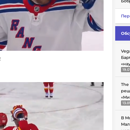
Боб
Пер
Обс
Veg
Бар
2
«на
19.0
The
реш
«Ми
13.0
В М
Мал