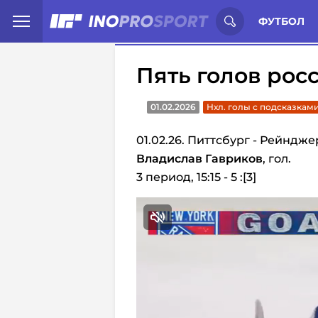
Иностранцы о спорте России:
С
ФУТБОЛ
Пять голов рос
01.02.2026
Нхл. голы с подсказкам
01.02.26. Питтсбург - Рейндже
Владислав Гавриков
, гол.
3 период, 15:15 - 5 :[3]