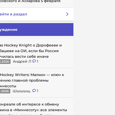
ровского и Аскарова 5 февраля
ейти в раздел
уждение
as Hockey Knight о Дорофееве и
башеве на ОИ, если бы Россия
училась вести себя иначе
Андрей Л
1
1.2026
 Hockey Writers: Малкин — ключ к
ению главной проблемы
ннесоты
Шшшшщ..
1
1.2026
онреале об интересе к обмену
кина в «Миннесоту»: все элементы