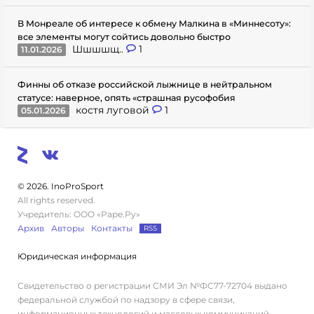
В Монреале об интересе к обмену Малкина в «Миннесоту»:
все элементы могут сойтись довольно быстро
Шшшшщ..
1
11.01.2026
Финны об отказе российской лыжнице в нейтральном
статусе: наверное, опять «страшная русофобия
костя луговой
1
05.01.2026
© 2026. InoProSport
All rights reserved.
Учредитель: ООО «Раре.Ру»
Архив
Авторы
Контакты
RSS
Юридическая информация
Свидетельство о регистрации СМИ Эл №ФС77-72704 выдано
федеральной службой по надзору в сфере связи,
информационных технологий и массовых коммуникаций