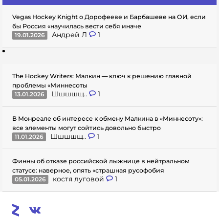
Vegas Hockey Knight о Дорофееве и Барбашеве на ОИ, если
бы Россия «научилась вести себя иначе
Андрей Л
1
19.01.2026
The Hockey Writers: Малкин — ключ к решению главной
проблемы «Миннесоты
Шшшшщ..
1
13.01.2026
В Монреале об интересе к обмену Малкина в «Миннесоту»:
все элементы могут сойтись довольно быстро
Шшшшщ..
1
11.01.2026
Финны об отказе российской лыжнице в нейтральном
статусе: наверное, опять «страшная русофобия
костя луговой
1
05.01.2026